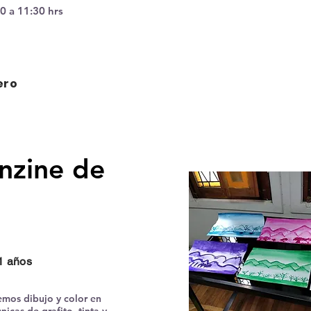
0 a 11:30 hrs
nero
anzine de
1 años
remos dibujo y color en