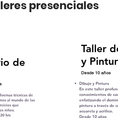
lleres presenciales
Taller 
y Pintu
io de
Desde 10 años
Dibujo y Pintura
s
En este taller profu
conocimientos de cad
iversas técnicas de
enfatizando el domini
rnos al mundo de las
ercicios que
pintura a través de c
os niños.
acuarela y acrìlico.
.20 hrs
Desde 10 años