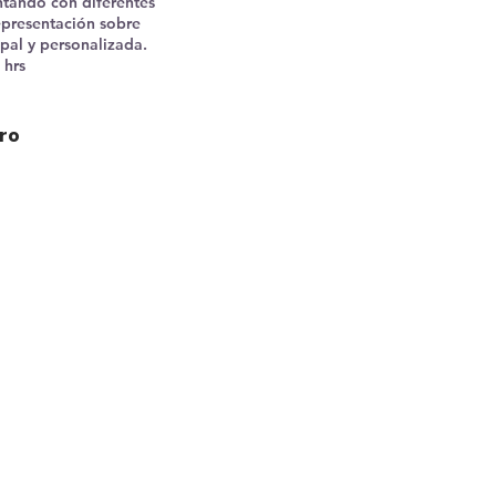
ntando con diferentes
representación sobre
upal y personalizada.
 hrs
ero