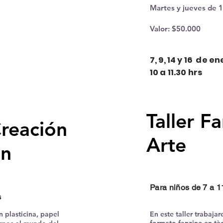
Martes y jueves de 1
Valor: $50.000
7, 9, 14 y 16 de e
10 a 11.30 hrs
Taller F
Creación
Arte
en
Para niños de 7 a 1
s
n plasticina, papel
En este taller trabaja