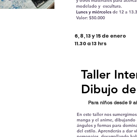
y otros materiales para acerc
modelado y escultura.
Lunes y miércoles
de 12 a 13.3
Valor: $50.000
6, 8, 13 y 15 de enero
11.30 a 13 hrs
Taller Int
Dibujo d
Para niños desde 9 a
En este taller nos sumergimos 
manga y el anime, dibujando 
ángulos y formas para domin
del estilo. Aprenderás a dar v
personajes, desarrollando ha