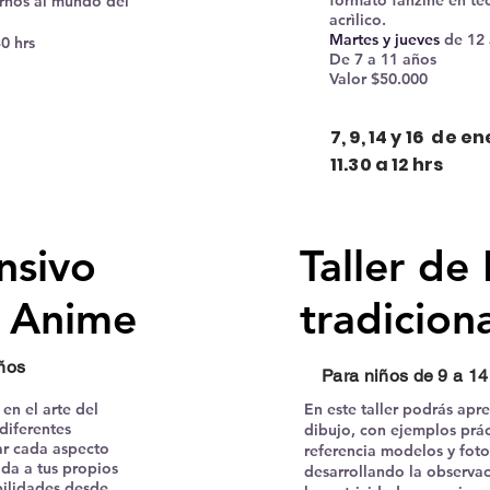
formato fanzine en tèc
arnos al mundo del
acrìlico.
Martes y jueves
de 12 
0 hrs
De 7 a 11 años
Valor $50.000
7, 9, 14 y 16 de e
11.30 a 12 hrs
ensivo
Taller de
e Anime
tradicion
ños
Para niños de 9 a 1
en el arte del
En este taller podrás apr
diferentes
dibujo, con ejemplos pr
ar cada aspecto
referencia modelos y foto
ida a tus propios
desarrollando la observaci
bilidades desde