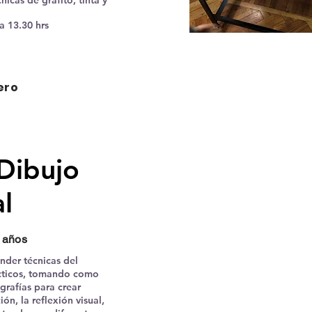
nicas de grafito, tinta y
a 13.30 hrs
nero
 Dibujo
al
4 años
ender técnicas del
ácticos, tomando como
grafías para crear
ón, la reflexión visual,